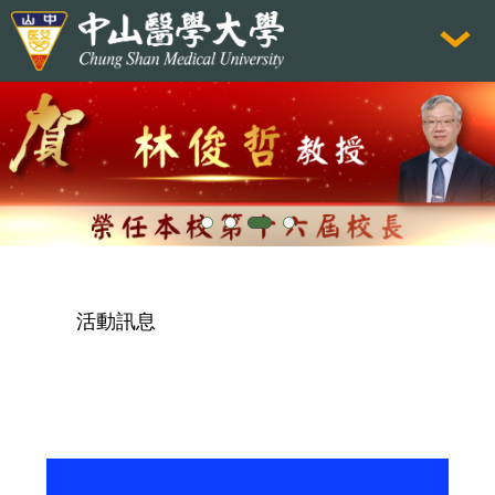
跳
到
主
要
內
容
區
活動訊息