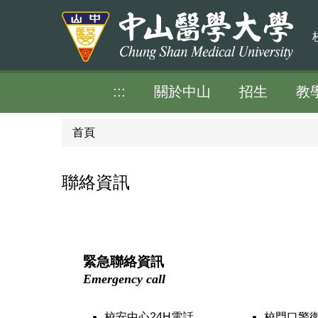
跳
到
主
要
內
:::
關於中山
招生
教
容
區
首頁
聯絡資訊
緊急聯絡資訊
Emergency call
校安中心24H電話
校門口警