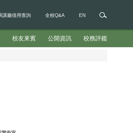
演講廳借用查詢
全校Q&A
EN
工
校友來賓
公開資訊
校務評鑑
院警衛室