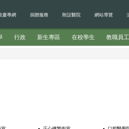
校慶專網
捐贈服務
附設醫院
網站導覽
學
行政
新生專區
在校學生
教職員
衛室
正心樓警衛室
口腔醫學