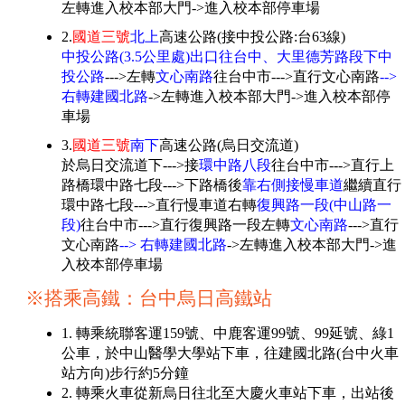
左轉進入校本部大門->進入校本部停車場
2.
國道三號
北上
高速公路(接中投公路:台63線)
中投公路(3.5公里處)出口往台中、大里德芳路段下中
投公路
--->左轉
文心南路
往台中市--->直行文心南路
-->
右轉建國北路
->左轉進入校本部大門->進入校本部停
車場
3.
國道三號
南下
高速公路(烏日交流道)
於烏日交流道下--->接
環中路八段
往台中市--->直行上
路橋環中路七段--->下路橋後
靠右側接慢車道
繼續直行
環中路七段--->直行慢車道右轉
復興路一段(中山路一
段)
往台中市--->直行復興路一段左轉
文心南路
--->直行
文心南路
--> 右轉建國北路
->左轉進入校本部大門->進
入校本部停車場
※搭乘高鐵：台中烏日高鐵站
1. 轉乘統聯客運159號、中鹿客運99號、99延號、綠1
公車，於中山醫學大學站下車，往建國北路(台中火車
站方向)步行約5分鐘
2. 轉乘火車從新烏日往北至大慶火車站下車，出站後