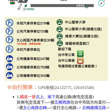
※自行開車：
GPS座標(24.122771, 120.651540)
1.
國道一號
北上、南下
高速公路(南屯交流道)
於南屯交流道下--->接
五權西路
往台中市區方向直行---
>遇
文心南路右轉
--->直行文心南路
--> 左轉建國北路
->