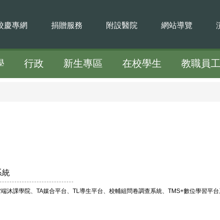
校慶專網
捐贈服務
附設醫院
網站導覽
學
行政
新生專區
在校學生
教職員
系統
雲端沐課學院、TA媒合平台、TL導生平台、校輔組問卷調查系統、TMS+數位學習平