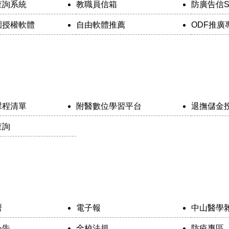
查詢系統
教職員信箱
防廣告信S
園授權軟體
自由軟體推薦
ODF推廣
課程清單
附醫數位學習平台
退撫儲金
查詢
曆
電子報
中山醫學
公告
全校法規
防疫專區