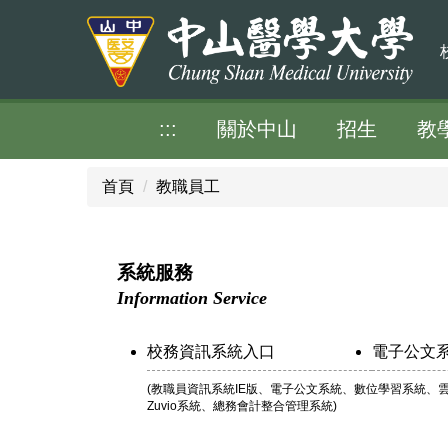
跳
到
主
要
內
:::
關於中山
招生
教
容
區
首頁
教職員工
系統服務
Information Service
校務資訊系統入口
電子公文
(教職員資訊系統IE版、電子公文系統、數位學習系統、
Zuvio系統、總務會計整合管理系統)