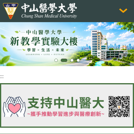
跳
到
主
要
內
容
區
:::