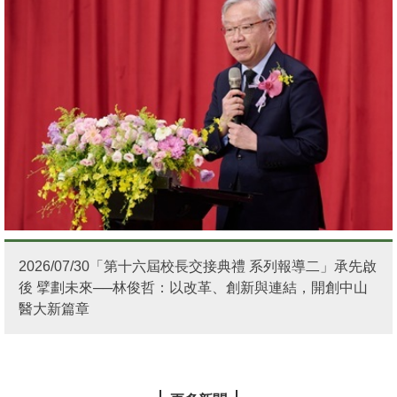
2026/07/30「第十六屆校長交接典禮 系列報導二」承先啟
後 擘劃未來──林俊哲：以改革、創新與連結，開創中山
醫大新篇章